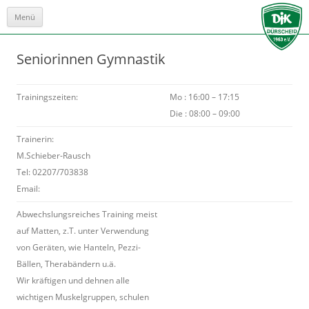
Menü
Zum
Inhalt
springen
Seniorinnen Gymnastik
Trainingszeiten:
Mo : 16:00 – 17:15
Die : 08:00 – 09:00
Trainerin:
M.Schieber-Rausch
Tel: 02207/703838
Email:
Abwechslungsreiches Training meist
auf Matten, z.T. unter Verwendung
von Geräten, wie Hanteln, Pezzi-
Bällen, Therabändern u.ä.
Wir kräftigen und dehnen alle
wichtigen Muskelgruppen, schulen