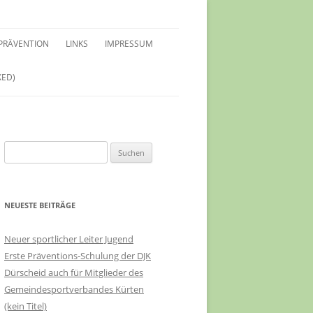
PRÄVENTION
LINKS
IMPRESSUM
XED)
LEITFADEN SCHUTZKONZEPT
SCHUTZKONZEPT
HINWEISE FÜR KIDS
Suchen
VERTRAUENSPERSONEN
nach:
PRÄVENTIONSSCHULUNGEN
NEUESTE BEITRÄGE
Neuer sportlicher Leiter Jugend
Erste Präventions-Schulung der DJK
Dürscheid auch für Mitglieder des
Gemeindesportverbandes Kürten
(kein Titel)