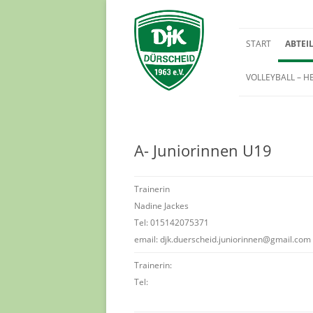
START
ABTEI
VOLLEYBALL – H
BREITE
FUSSBA
A- Juniorinnen U19
Trainerin
Nadine Jackes
Tel: 015142075371
email: djk.duerscheid.juniorinnen@gmail.com
Trainerin:
Tel: