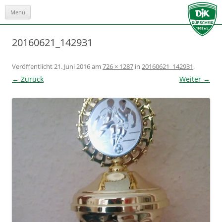
Menü
Zum
Inhalt
springen
20160621_142931
Veröffentlicht
21. Juni 2016
am
726 × 1287
in
20160621_142931
.
← Zurück
Weiter →