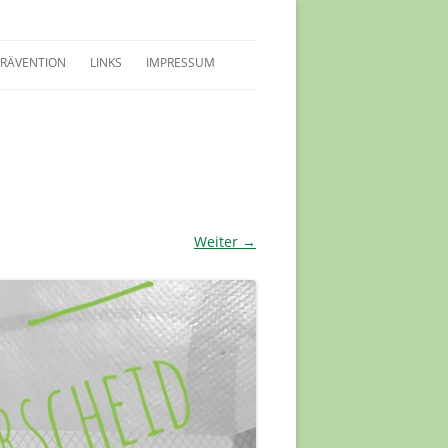
PRÄVENTION
LINKS
IMPRESSUM
LEITFADEN SCHUTZKONZEPT
SCHUTZKONZEPT
INWEISE FÜR KIDS
VERTRAUENSPERSONEN
Weiter →
PRÄVENTIONSSCHULUNGEN
HERREN