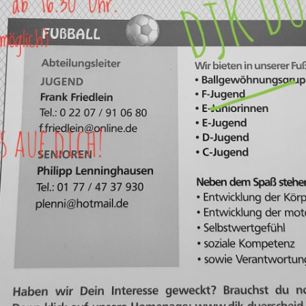
JUGEND 9 – 14 
E – JUNIOREN U10 / JAHRGANG
2017
JUGEND 14 – 18
D- JUNIOREN U12 JAHRGANG 2015
EWACHSENE (MI
D-JUNIOREN U13 / JAHRGANG 2014
C- JUNIOREN U15
B-JUNIORINNEN U17
A- JUNIORINNEN U19
1. HERREN
2. HERREN
DAMEN
Ü 32