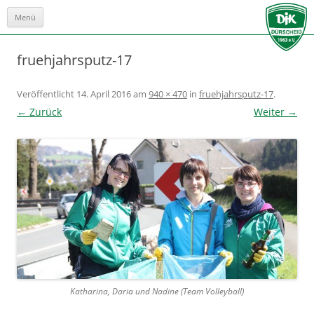
Menü
Zum
Inhalt
springen
fruehjahrsputz-17
Veröffentlicht
14. April 2016
am
940 × 470
in
fruehjahrsputz-17
.
← Zurück
Weiter →
Katharina, Daria und Nadine (Team Volleyball)