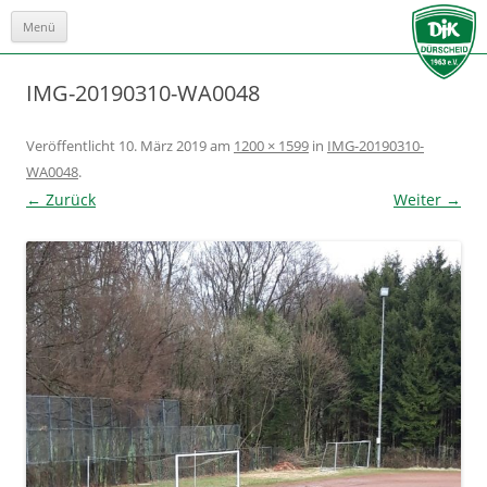
Menü
Zum
Inhalt
springen
IMG-20190310-WA0048
Veröffentlicht
10. März 2019
am
1200 × 1599
in
IMG-20190310-
WA0048
.
← Zurück
Weiter →