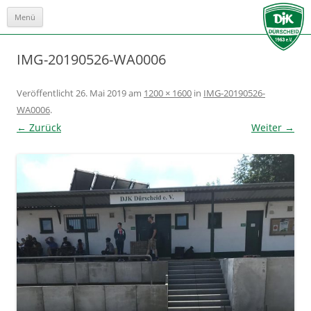
Menü
Zum
Inhalt
springen
IMG-20190526-WA0006
Veröffentlicht
26. Mai 2019
am
1200 × 1600
in
IMG-20190526-
WA0006
.
← Zurück
Weiter →