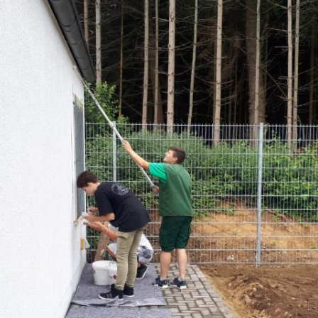
JUGEND 9 – 14 
E – JUNIOREN U10 / JAHRGANG
2017
JUGEND 14 – 18
D- JUNIOREN U12 JAHRGANG 2015
EWACHSENE (MI
D-JUNIOREN U13 / JAHRGANG 2014
C- JUNIOREN U15
B-JUNIORINNEN U17
A- JUNIORINNEN U19
1. HERREN
2. HERREN
DAMEN
Ü 32