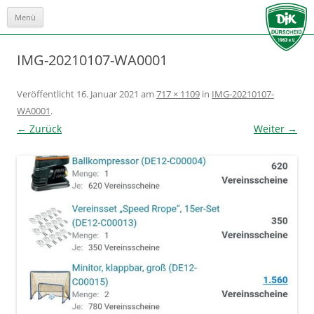
Menü
Zum
Inhalt
springen
IMG-20210107-WA0001
Veröffentlicht
16. Januar 2021
am
717 × 1109
in
IMG-20210107-
WA0001
.
← Zurück
Weiter →