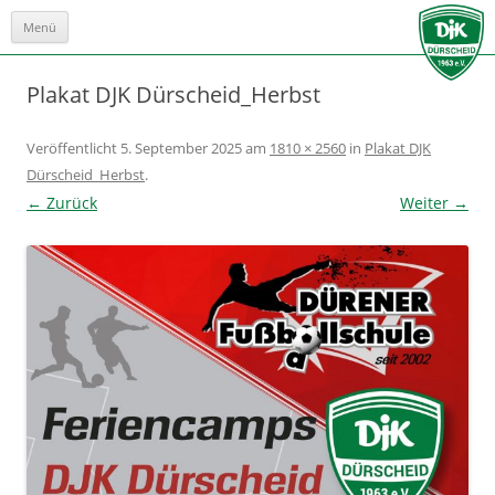
Menü
Zum
Inhalt
springen
Plakat DJK Dürscheid_Herbst
Veröffentlicht
5. September 2025
am
1810 × 2560
in
Plakat DJK
Dürscheid_Herbst
.
← Zurück
Weiter →