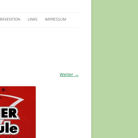
PRÄVENTION
LINKS
IMPRESSUM
LEITFADEN SCHUTZKONZEPT
SCHUTZKONZEPT
INWEISE FÜR KIDS
VERTRAUENSPERSONEN
Weiter →
PRÄVENTIONSSCHULUNGEN
HERREN