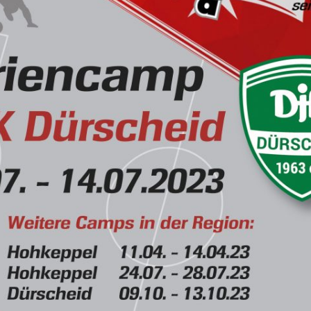
JUGEND 9 – 14 
E – JUNIOREN U10 / JAHRGANG
2017
JUGEND 14 – 18
D- JUNIOREN U13/2 / JAHRGANG
EWACHSENE (MI
2015
D-JUNIOREN U13 / JAHRGANG 2014
C- JUNIOREN U15
B-JUNIORINNEN U17
A- JUNIORINNEN U19
1. HERREN
2. HERREN
DAMEN