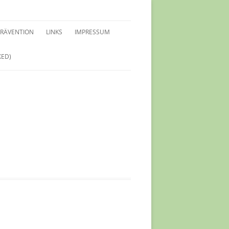
PRÄVENTION
LINKS
IMPRESSUM
XED)
LEITFADEN SCHUTZKONZEPT
SCHUTZKONZEPT
INWEISE FÜR KIDS
VERTRAUENSPERSONEN
PRÄVENTIONSSCHULUNGEN