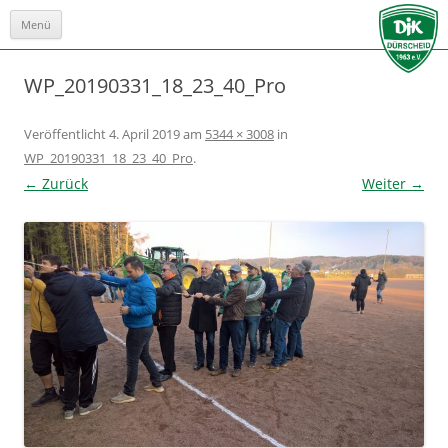
Menü
Zum
Inhalt
springen
WP_20190331_18_23_40_Pro
Veröffentlicht
4. April 2019
am
5344 × 3008
in
WP_20190331_18_23_40_Pro
.
← Zurück
Weiter →