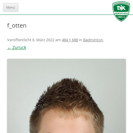
Menü
Zum
Inhalt
springen
f_otten
Veröffentlicht
6. März 2022
am
484 × 688
in
Badminton
.
← Zurück