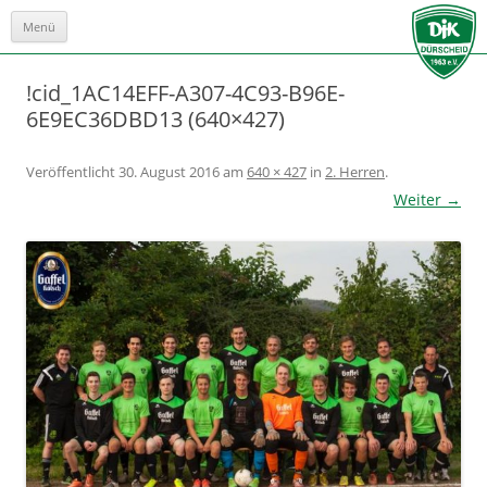
Menü
Zum
Inhalt
springen
!cid_1AC14EFF-A307-4C93-B96E-
6E9EC36DBD13 (640×427)
Veröffentlicht
30. August 2016
am
640 × 427
in
2. Herren
.
Weiter →