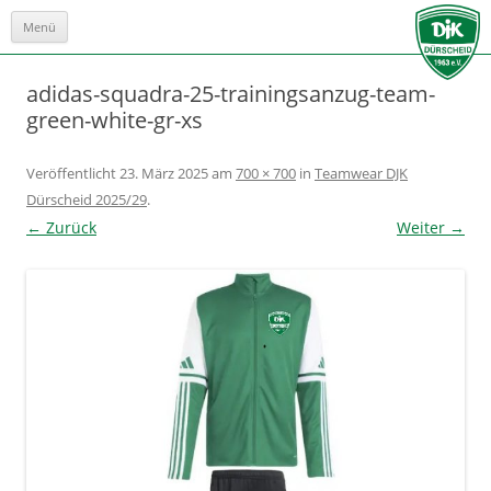
Menü
Zum
Inhalt
springen
adidas-squadra-25-trainingsanzug-team-
green-white-gr-xs
Veröffentlicht
23. März 2025
am
700 × 700
in
Teamwear DJK
Dürscheid 2025/29
.
← Zurück
Weiter →