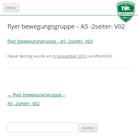
Menü
Zum
Inhalt
springen
flyer bewegungsgruppe – A5 -2seiter- V02
flyer bewegungsgruppe - A5 -2seiter- V02
Dieser Beitrag wurde
am
9. November 2015
veröffentlicht.
Beitrags-
←
flyer bewegungsgruppe –
Navigation
A5 -2seiter- V02
Suchen
nach: