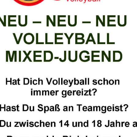
JUGEND 9 – 14 
E – JUNIOREN U10 / JAHRGANG
2017
JUGEND 14 – 18
D- JUNIOREN U12 JAHRGANG 2015
EWACHSENE (MI
D-JUNIOREN U13 / JAHRGANG 2014
C- JUNIOREN U15
B-JUNIORINNEN U17
A- JUNIORINNEN U19
1. HERREN
2. HERREN
DAMEN
Ü 32