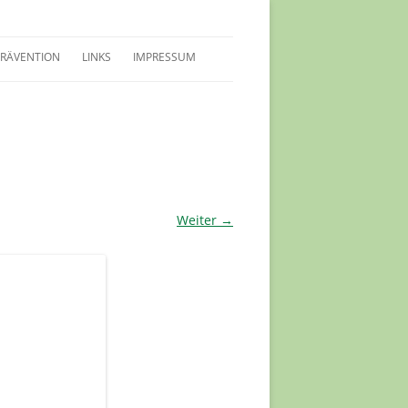
PRÄVENTION
LINKS
IMPRESSUM
LEITFADEN SCHUTZKONZEPT
SCHUTZKONZEPT
INWEISE FÜR KIDS
VERTRAUENSPERSONEN
Weiter →
PRÄVENTIONSSCHULUNGEN
HERREN