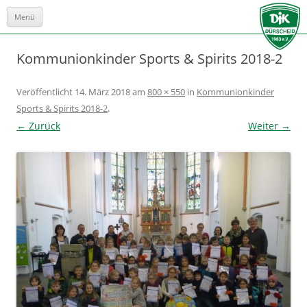
Menü
Zum
Inhalt
springen
Kommunionkinder Sports & Spirits 2018-2
Veröffentlicht
14. März 2018
am
800 × 550
in
Kommunionkinder
Sports & Spirits 2018-2
.
← Zurück
Weiter →