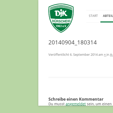
START
ABTEI
BREITE
FUSSBA
20140904_180314
Veröffentlicht
6. September 2014
am
×
in
A
Schreibe einen Kommentar
Du musst
angemeldet
sein, um einen