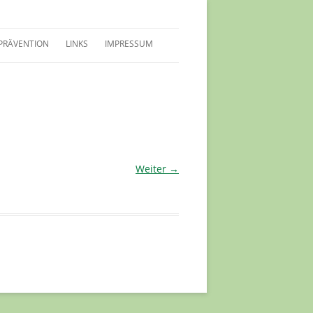
PRÄVENTION
LINKS
IMPRESSUM
LEITFADEN SCHUTZKONZEPT
SCHUTZKONZEPT
HINWEISE FÜR KIDS
VERTRAUENSPERSONEN
Weiter →
PRÄVENTIONSSCHULUNGEN
HERREN