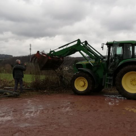
E – JUNIOREN U10 / JAHRGANG
2017
D- JUNIOREN U12 JAHRGANG 2015
D-JUNIOREN U13 / JAHRGANG 2014
C- JUNIOREN U15
B-JUNIORINNEN U17
A- JUNIORINNEN U19
1. HERREN
2. HERREN
DAMEN
Ü 32