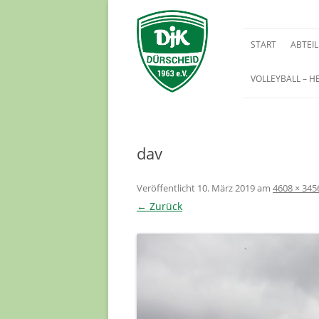
START
ABTEI
VOLLEYBALL – H
BREITE
FUSSBA
dav
Veröffentlicht
10. März 2019
am
4608 × 345
← Zurück