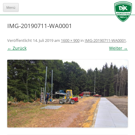
Menü
Zum
Inhalt
springen
IMG-20190711-WA0001
Veröffentlicht
14. Juli 2019
am
1600 × 900
in
IMG-20190711-WA0001
.
← Zurück
Weiter →