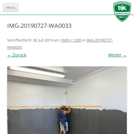
Menü
Zum
Inhalt
springen
IMG-20190727-WA0033
Veröffentlicht
28. Juli 2019
am
1600 × 1200
in
IMG-20190727-
WA0033
.
← Zurück
Weiter →