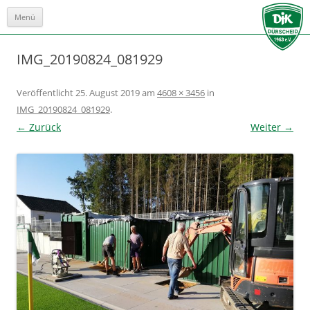
Menü
Zum
Inhalt
springen
IMG_20190824_081929
Veröffentlicht
25. August 2019
am
4608 × 3456
in
IMG_20190824_081929
.
← Zurück
Weiter →