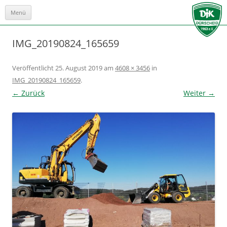
Menü
Zum
Inhalt
springen
IMG_20190824_165659
Veröffentlicht
25. August 2019
am
4608 × 3456
in
IMG_20190824_165659
.
← Zurück
Weiter →